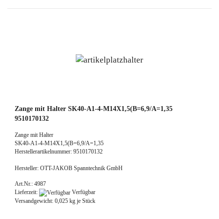
Zange mit Halter SK40-A1-4-M14X1,5(B=6,9/A=1,35
9510170132
Zange mit Halter
SK40-A1-4-M14X1,5(B=6,9/A=1,35
Herstellerartikelnummer: 9510170132
Hersteller: OTT-JAKOB Spanntechnik GmbH
Art.Nr.: 4987
Lieferzeit:
Verfügbar
Versandgewicht:
0,025
kg je Stück