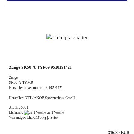
Zange SK50-A-TYP69 9510291421
Zange
SK50-A-TYP69
Herstellerartikelnummer: 9510291421
Hersteller: OTT-JAKOB Spanntechnik GmbH
Art.Nr.: 5331
Lieferzeit:
ca. 1 Woche
Versandgewicht:
0,185
kg je Stück
316,80 EUR